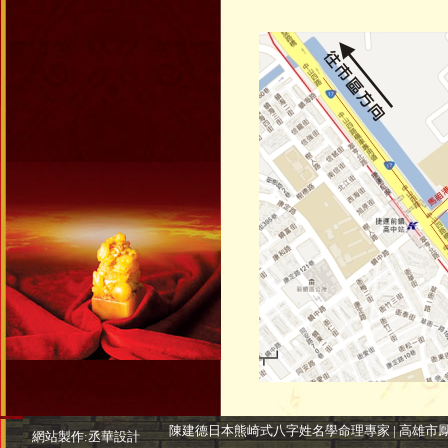
陳建德日本熊崎式八字姓名學命理專家 | 高雄市鳳山區三誠路7號
網站製作:
丞華設計