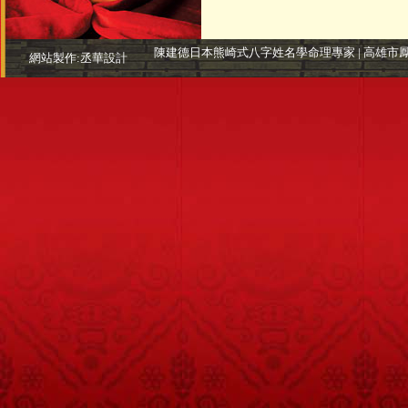
陳建德日本熊崎式八字姓名學命理專家 | 高雄市鳳山區三誠路7號
網站製作:
丞華設計