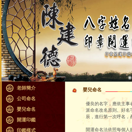
老師簡介
嬰兒命名
公司命名
優良的名字，應依主事
嬰兒命名
派命名改名原則。好名
辰，進行第一次呼名，
開運印鑑
開運命名法依照每個人
印鑑樣式