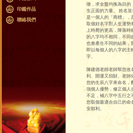
徵，求全盤均衡為目的
印鑑作品
生正面的力量。 姓名
是一個人的「商標」，
聯絡我們
取個好名字對人生運勢
上時爬的更高，降落時
的八字均不相同，不同
也會產生不同的結果，
即以每個人的八字的主
字。
陳建德老師老師幫您改
利、開運又招財。老師
您的生辰八字來命名，
強個人優勢，修正個人
不足，補八字中五行之
您取個最適合自己的命
安順利。