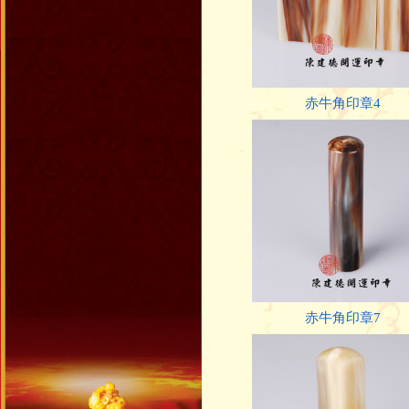
赤牛角印章4
赤牛角印章7